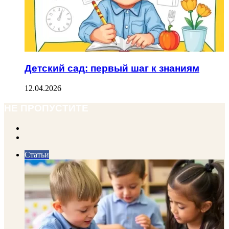
Детский сад: первый шаг к знаниям
12.04.2026
НЕ ПРОПУСТИТЕ
Previous
page
Next
page
Статьи