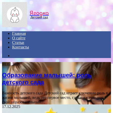
Menu
Ягодка
Детский сад
Главная
О сайте
Статьи
Контакты
Search
for
01.07.2026
Образование малышей: роль
детского сада
Важность детского сада Детский сад играет ключевую роль в
жизни малышей, ведь это первое место, где они начинают
свой образовательный…
17.12.2025