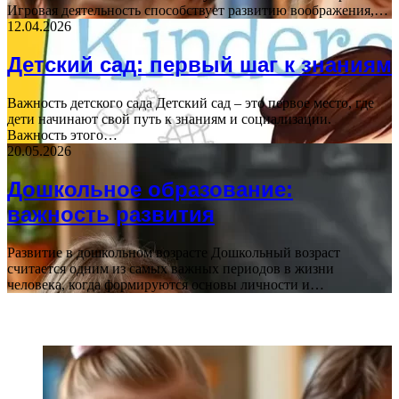
Игровая деятельность способствует развитию воображения,…
12.04.2026
Детский сад: первый шаг к знаниям
Важность детского сада Детский сад – это первое место, где
дети начинают свой путь к знаниям и социализации.
Важность этого…
20.05.2026
Дошкольное образование:
важность развития
Развитие в дошкольном возрасте Дошкольный возраст
считается одним из самых важных периодов в жизни
человека, когда формируются основы личности и…
ПОПУЛЯРНЫЕ СТАТЬИ