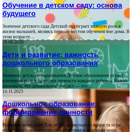
Обучение в детском саду: основа
будущего
Значение детского сада Детский сад играет важную роль в
жизни малышей, являясь первым местом обучения вне дома. В
этом возрасте…
28.06.2026
Дети и развитие: важность
дошкольного образования
Значение детского образования Детское образование играет
ключевую роль в развитии личности каждого ребенка. Важно
понимать, что дошкольный возраст — это…
10.11.2025
Дошкольное образование:
формирование личности
Развитие через игру Для детей дошкольного возраста игра
является основным способом обучения и познания мира.