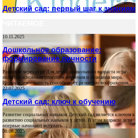
Детский сад: первый шаг к знаниям
ЧИТАЕМОЕ
10.11.2025
Дошкольное образование:
формирование личности
Развитие через игру Для детей дошкольного возраста игра
является основным способом обучения и познания мира.
Игровая деятельность способствует развитию воображения,…
22.07.2025
Детский сад: ключ к обучению
Развитие социальных навыков Детский сад является ключом к
развитию социальных навыков у детей. В этом возрасте дети
впервые начинают вступать…
08.08.2025