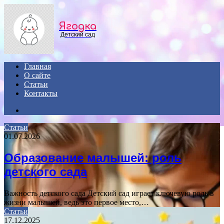
Menu
Ягодка
Детский сад
Главная
О сайте
Статьи
Контакты
Search
for
Статьи
01.07.2026
Образование малышей: роль
детского сада
Важность детского сада Детский сад играет ключевую роль в
жизни малышей, ведь это первое место,…
Статьи
17.12.2025