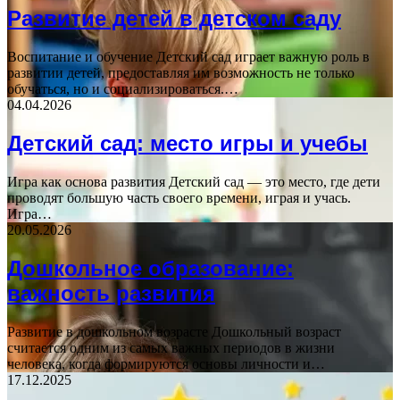
Развитие детей в детском саду
Воспитание и обучение Детский сад играет важную роль в
развитии детей, предоставляя им возможность не только
обучаться, но и социализироваться.…
04.04.2026
Детский сад: место игры и учебы
Игра как основа развития Детский сад — это место, где дети
проводят большую часть своего времени, играя и учась.
Игра…
20.05.2026
Дошкольное образование:
важность развития
Развитие в дошкольном возрасте Дошкольный возраст
считается одним из самых важных периодов в жизни
человека, когда формируются основы личности и…
17.12.2025