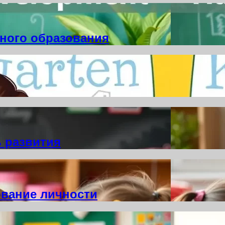
ьного образования
 развития
вание личности