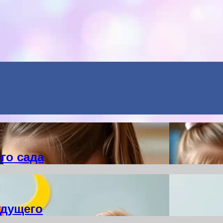
Menu
го сада
удущего