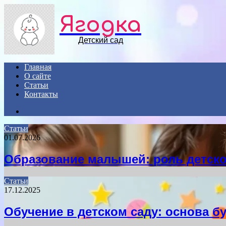
Ягодка
Детский сад
Главная
О сайте
Статьи
Контакты
Search
for
Статьи
01.07.2026
Образование малышей: роль детско
Статьи
17.12.2025
Обучение в детском саду: основа б