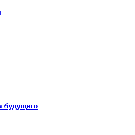
ы
а будущего