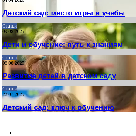
Детский сад: место игры и учебы
Статьи
09.08.2025
Дети и обучение: путь к знаниям
Статьи
08.08.2025
Развитие детей в детском саду
Статьи
22.07.2025
Детский сад: ключ к обучению
НЕ ПРОПУСТИТЕ
Previous